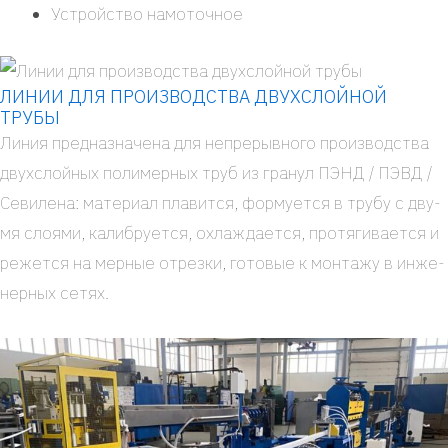
Устрой­ство намо­точ­ное
ЛИНИИ ДЛЯ ПРОИЗВОДСТВА ДВУХСЛОЙНОЙ
ТРУБЫ
Линия пред­на­зна­че­на для непре­рыв­но­го про­из­вод­ства
двух­слой­ных поли­мер­ных труб из гра­нул ПЭНД / ПЭВД /
Севи­ле­на: мате­ри­ал пла­вит­ся, фор­му­ет­ся в тру­бу с дву­
мя сло­я­ми, калиб­ру­ет­ся, охла­жда­ет­ся, про­тя­ги­ва­ет­ся и
режет­ся на мер­ные отрез­ки, гото­вые к мон­та­жу в инже­
нер­ных сетях.