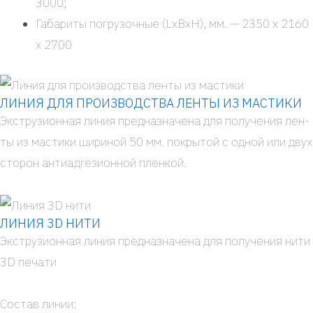
3000;
Габа­ри­ты погру­зоч­ные (LxBxH), мм. — 2350 х 2160
х 2700
ЛИНИЯ ДЛЯ ПРОИЗВОДСТВА ЛЕНТЫ ИЗ МАСТИКИ
Экс­тру­зи­он­ная линия пред­на­зна­че­на для полу­че­ния лен­
ты из масти­ки шири­ной 50 мм. покры­той с одной или двух
сто­рон анти­ад­ге­зи­он­ной плен­кой.
ЛИНИЯ 3D НИТИ
Экс­тру­зи­он­ная линия пред­на­зна­че­на для полу­че­ния нити
3D печа­ти
Состав линии: