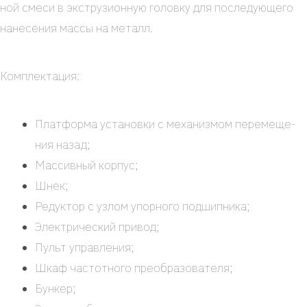
ной сме­си в экс­тру­зи­он­ную голов­ку для после­ду­ю­ще­го
нане­се­ния мас­сы на металл.
Ком­плек­та­ция:
Плат­фор­ма уста­нов­ки с меха­низ­мом пере­ме­ще­
ния назад;
Мас­сив­ный кор­пус;
Шнек;
Редук­тор с узлом упор­но­го под­шип­ни­ка;
Элек­три­че­ский при­вод;
Пульт управ­ле­ния;
Шкаф частот­но­го пре­об­ра­зо­ва­те­ля;
Бун­кер;