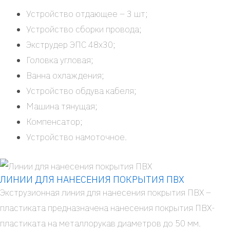
Устрой­ство отда­ю­щее – 3 шт;
Устрой­ство сбор­ки про­во­да;
Экс­тру­дер ЭПС 48х30;
Голов­ка угло­вая;
Ван­на охла­жде­ния;
Устрой­ство обду­ва кабе­ля;
Маши­на тяну­щая;
Ком­пен­са­тор;
Устрой­ство намо­точ­ное.
ЛИНИИ ДЛЯ НАНЕСЕНИЯ ПОКРЫТИЯ ПВХ
Экс­тру­зи­он­ная линия для нане­се­ния покры­тия ПВХ –
пла­сти­ка­та пред­на­зна­че­на нане­се­ния покры­тия ПВХ-
пла­сти­ка­та на метал­ло­ру­кав диа­мет­ров до 50 мм.