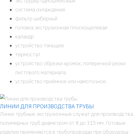
экс­тру­дер однош­не­ко­вый
систе­ма охла­жде­ния
фильтр шибер­ный
голов­ка экс­тру­зи­он­ная плос­ко­ще­ле­вая
каландр
устрой­ство тяну­щее
тер­мо­стат
устрой­ство обрез­ки кро­мок, попе­реч­ной рез­ки
листо­во­го мате­ри­а­ла
устрой­ство при­ём­ное или намо­точ­ное.
ЛИНИИ ДЛЯ ПРОИЗВОДСТВА ТРУБЫ
Линии труб­ные экс­тру­зи­он­ные слу­жат для про­из­вод­ства
поли­мер­ных труб диа­мет­ром от 8 до 315 мм. Гото­вые
изде­лия при­ме­ня­ют­ся в тру­бо­про­во­дах при обо­ру­до­ва­