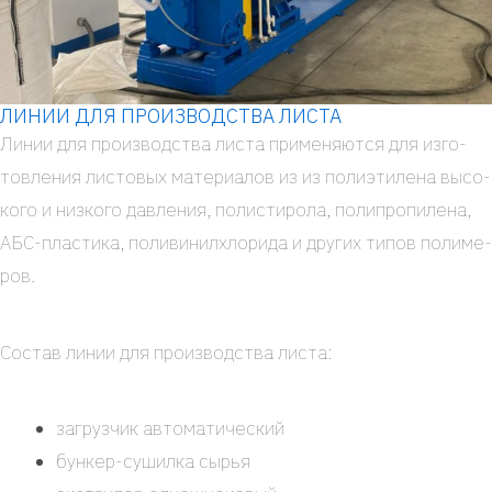
ЛИНИИ ДЛЯ ПРОИЗВОДСТВА ЛИСТА
Линии для про­из­вод­ства листа при­ме­ня­ют­ся для изго­
тов­ле­ния листо­вых мате­ри­а­лов из из поли­эти­ле­на высо­
ко­го и низ­ко­го дав­ле­ния, поли­сти­ро­ла, поли­про­пи­ле­на,
АБС-пла­­сти­ка, поли­ви­нил­хло­ри­да и дру­гих типов поли­ме­
ров.
Состав линии для про­из­вод­ства листа:
загруз­чик авто­ма­ти­че­ский
бун­­кер-суши­л­ка сырья