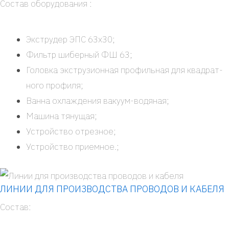
Состав обо­ру­до­ва­ния :
Экс­тру­дер ЭПС 63х30;
Фильтр шибер­ный ФШ 63;
Голов­ка экс­тру­зи­он­ная про­филь­ная для квад­рат­
но­го про­фи­ля;
Ван­на охла­жде­ния ваку­ум-водя­­ная;
Маши­на тяну­щая;
Устрой­ство отрез­ное;
Устрой­ство при­ем­ное.;
ЛИНИИ ДЛЯ ПРОИЗВОДСТВА ПРОВОДОВ И КАБЕЛЯ
Состав: