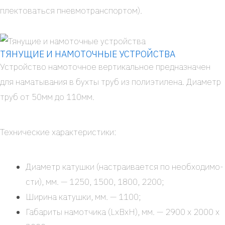
плек­то­вать­ся пнев­мот­ранс­пор­том).
ТЯНУЩИЕ И НАМОТОЧНЫЕ УСТРОЙСТВА
Устрой­ство намо­точ­ное вер­ти­каль­ное пред­на­зна­чен
для нама­ты­ва­ния в бух­ты труб из поли­эти­ле­на. Диа­метр
труб от 50мм до 110мм.
Тех­ни­че­ские харак­те­ри­сти­ки:
Диа­метр катуш­ки (настра­и­ва­ет­ся по необ­хо­ди­мо­
сти), мм. — 1250, 1500, 1800, 2200;
Шири­на катуш­ки, мм. — 1100;
Габа­ри­ты намот­чи­ка (LxBxH), мм. — 2900 х 2000 х