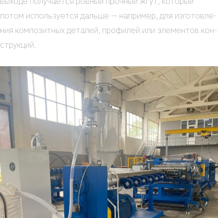
выхо­де полу­ча­ет­ся ров­ный проч­ный жгут, кото­рый
потом исполь­зу­ет­ся даль­ше — напри­мер, для изго­тов­ле­
ния ком­по­зит­ных дета­лей, про­фи­лей или эле­мен­тов кон­
струк­ций.