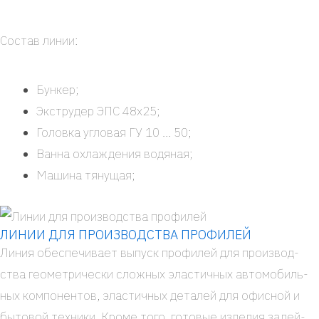
Состав линии:
Бун­кер;
Экс­тру­дер ЭПС 48x25;
Голов­ка угло­вая ГУ 10 … 50;
Ван­на охла­жде­ния водя­ная;
Маши­на тяну­щая;
ЛИНИИ ДЛЯ ПРОИЗВОДСТВА ПРОФИЛЕЙ
Линия обес­пе­чи­ва­ет выпуск про­фи­лей для про­из­вод­
ства гео­мет­ри­че­ски слож­ных эла­стич­ных авто­мо­биль­
ных ком­по­нен­тов, эла­стич­ных дета­лей для офис­ной и
быто­вой тех­ни­ки. Кро­ме того, гото­вые изде­лия задей­