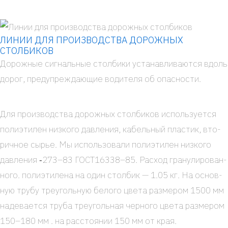
ЛИНИИ ДЛЯ ПРОИЗВОДСТВА ДОРОЖНЫХ
СТОЛБИКОВ
Дорож­ные сиг­наль­ные стол­би­ки уста­нав­ли­ва­ют­ся вдоль
дорог, пре­ду­пре­жда­ю­щие води­те­ля об опас­но­сти.
Для про­из­вод­ства дорож­ных стол­би­ков исполь­зу­ет­ся
поли­эти­лен низ­ко­го дав­ле­ния, кабель­ный пла­стик, вто­
рич­ное сырье. Мы исполь­зо­ва­ли поли­эти­лен низ­ко­го
дав­ле­ния ‑273–83 ГОСТ16338–85. Рас­ход гра­ну­ли­ро­ван­
но­го. поли­эти­ле­на на один стол­бик — 1.05 кг. На основ­
ную тру­бу тре­уголь­ную бело­го цве­та раз­ме­ром 1500 мм
наде­ва­ет­ся тру­ба тре­уголь­ная чер­но­го цве­та раз­ме­ром
150–180 мм . на рас­сто­я­нии 150 мм от края.