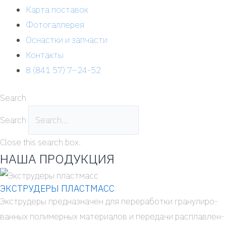
Карта поставок
Фотогаллерея
Оснастки и запчасти
Контакты
8 (841 57) 7–24-52
Search
Search
Close this search box.
НАША ПРОДУКЦИЯ
ЭКСТРУДЕРЫ ПЛАСТМАСС
Экс­тру­де­ры пред­на­зна­чен для пере­ра­бот­ки гра­ну­ли­ро­
ван­ных поли­мер­ных мате­ри­а­лов и пере­да­чи рас­плав­лен­