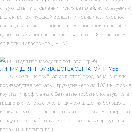
ству­ют­ся в изго­тов­ле­нии гиб­ких дета­лей, исполь­зу­е­мых
в элек­тро­тех­ни­че­ской обла­сти и меди­цине. Исход­ное
сырье для линии по про­из­вод­ству про­фи­лей: пла­сти­фи­
ци­ро­ван­ный и непла­сти­фи­ци­ро­ван­ный ПВХ, тер­мо­пла­
сти­че­ский эла­сто­мер (ТРЕ‑V).
ЛИНИИ ДЛЯ ПРОИЗВОДСТВА СЕТЧАТОЙ ТРУБЫ
ЛСПС ‑45 (линия труб­ная сет­ча­тая) пред­на­зна­че­на для
про­из­вод­ства сет­ча­тых труб (диа­метр до 100 мм, фор­ма
круг­лая и про­филь­ная). Сет­ча­тые тру­бы исполь­зу­ют­ся в
гра­дир­нях, кото­рые слу­жат для охла­жде­ния боль­шо­го
коли­че­ства воды направ­лен­ным пото­ком атмо­сфер­но­го
воз­ду­ха. Пере­ра­ба­ты­ва­е­мое сырье: гра­ну­ли­ро­ван­ный,
вто­рич­ный поли­эти­лен.