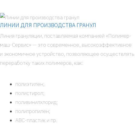
ЛИНИИ ДЛЯ ПРОИЗВОДСТВА ГРАНУЛ
Линия гра­ну­ля­ции, постав­ля­е­мая ком­па­ни­ей «Поли­­мер­­
маш-Сер­вис» — это совре­мен­ное, высо­ко­эф­фек­тив­ное
и эко­но­мич­ное устрой­ство, поз­во­ля­ю­щее осу­ществ­лять
пере­ра­бот­ку таких поли­ме­ров, как:
поли­эти­лен;
поли­сти­рол;
поли­ви­нил­хло­рид;
поли­про­пи­лен;
АВС-пла­­стик и пр.