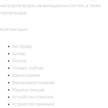
нии водо­про­во­дов, кана­ли­за­ци­он­ных систем, а так­же
газо­про­во­дов.
Ком­плек­та­ция:
Экс­тру­дер
Бун­кер
Фильтр
Голов­ка труб­ная
Ван­на водя­ная
Ван­на ваку­ум-водя­­ная
Маши­на тяну­щая
Устрой­ство отрез­ное
Устрой­ство при­ем­ное