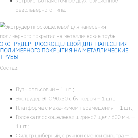
Устрой­ство намо­точ­ное двух­по­зи­ци­он­ное
револь­вер­но­го типа.
ЭКСТРУДЕР ПЛОСКОЩЕЛЕВОЙ ДЛЯ НАНЕСЕНИЯ
ПОЛИМЕРНОГО ПОКРЫТИЯ НА МЕТАЛЛИЧЕСКИЕ
ТРУБЫ
Состав:
Путь рель­со­вый – 1 шт.;
Экс­тру­дер ЭПС 90x30 с бун­ке­ром – 1 шт.;
Плат­фор­ма с меха­низ­мом пере­ме­ще­ния — 1 шт.;
Голов­ка плос­ко­ще­ле­вая шири­ной щели 600 мм. —
1 шт.;
Фильтр шибер­ный, с руч­ной сме­ной филь­тра — 1