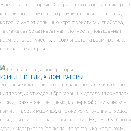
В резуль­та­те вто­рич­ной обра­бот­ки отхо­дов поли­мер­ных
мате­ри­а­лов полу­ча­ют­ся гра­ну­ли­ро­ван­ные эле­мен­ты,
кото­рые име­ют отлич­ные харак­те­ри­сти­ки и свой­ства,
такие как высо­кая насып­ная плот­ность, повы­шен­ная
проч­ность, сыпу­честь, ста­биль­ность на всем про­тя­же­
нии хра­не­ния сырья.
ИЗМЕЛЬЧИТЕЛИ, АГЛОМЕРАТОРЫ
Ротор­ные измель­чи­те­ли пред­на­зна­че­ны для измель­че­
ния твёр­дых отхо­дов и бра­ко­ван­ных дета­лей тер­мо­пла­
стов до раз­ме­ров при­год­ных для пере­ра­бот­ки в чер­вяч­
ных и литье­вых маши­нах, а так­же измель­че­ния отхо­дов
в виде нитей, полот­на, лес­ки, плен­ки ПВХ, ПЭТ-буты­­­лок и
дру­гих мате­ри­а­лов (по жела­нию заказ­чи­ка могут ком­