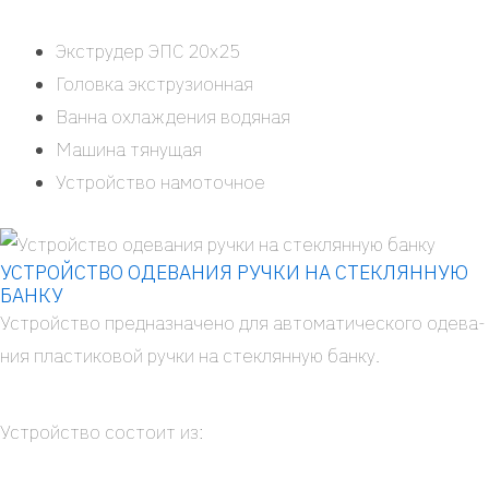
Экс­тру­дер ЭПС 20x25
Голов­ка экс­тру­зи­он­ная
Ван­на охла­жде­ния водя­ная
Маши­на тяну­щая
Устрой­ство намо­точ­ное
УСТРОЙСТВО ОДЕВАНИЯ РУЧКИ НА СТЕКЛЯННУЮ
БАНКУ
Устрой­ство пред­на­зна­че­но для авто­ма­ти­че­ско­го оде­ва­
ния пла­сти­ко­вой руч­ки на стек­лян­ную бан­ку.
Устрой­ство состо­ит из: