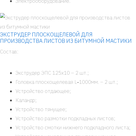
Элек­тро­обо­ру­до­ва­ние.
ЭКСТРУДЕР ПЛОСКОЩЕЛЕВОЙ ДЛЯ
ПРОИЗВОДСТВА ЛИСТОВ ИЗ БИТУМНОЙ МАСТИКИ
Состав:
Экс­тру­дер ЭПС 125х10 – 2 шт.;
Голов­ка плос­ко­ще­ле­вая L‑1000мм. – 2 шт.;
Устрой­ство отда­ю­щее;
Каландр;
Устрой­ство тяну­щее;
Устрой­ство раз­мот­ки под­клад­ных листов;
Устрой­ство смот­ки ниж­не­го под­клад­но­го листа;