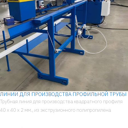
ЛИНИИ ДЛЯ ПРОИЗВОДСТВА ПРОФИЛЬНОЙ ТРУБЫ
Труб­ная линия для про­из­вод­ства квад­рат­но­го про­фи­ля
40 x 40 x 2 мм., из экс­тру­зи­он­но­го поли­про­пи­ле­на