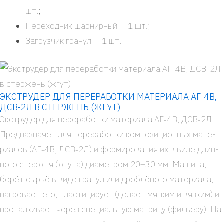
шт.;
Пере­ход­ник шар­нир­ный — 1 шт.;
Загруз­чик гра­нул — 1 шт.
ЭКСТРУДЕР ДЛЯ ПЕРЕРАБОТКИ МАТЕРИАЛА АГ-4В,
ДСВ-2Л В СТЕРЖЕНЬ (ЖГУТ)
Экс­тру­дер для пере­ра­бот­ки мате­ри­а­ла АГ‑4В, ДСВ‑2Л
Пред­на­зна­чен для пере­ра­бот­ки ком­по­зи­ци­он­ных мате­
ри­а­лов (АГ‑4В, ДСВ‑2Л) и фор­ми­ро­ва­ния их в виде длин­
но­го стерж­ня (жгу­та) диа­мет­ром 20–30 мм. Маши­на,
берёт сырьё в виде гра­нул или дроб­лё­но­го мате­ри­а­ла,
нагре­ва­ет его, пла­сти­ци­ру­ет (дела­ет мяг­ким и вяз­ким) и
про­тал­ки­ва­ет через спе­ци­аль­ную мат­ри­цу (филье­ру). На