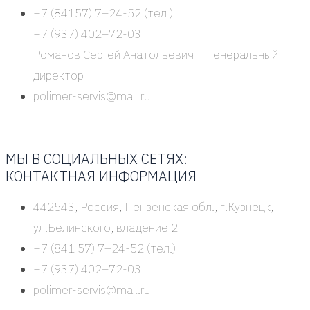
+7 (84157) 7–24-52 (тел.)
+7 (937) 402–72-03
Рома­нов Сер­гей Ана­то­лье­вич — Гене­раль­ный
дирек­тор
polimer-servis@mail.ru
МЫ В СОЦИАЛЬНЫХ СЕТЯХ:
КОНТАКТНАЯ ИНФОРМАЦИЯ
442543, Россия, Пензенская обл., г.Кузнецк,
ул.Белинского, владение 2
+7 (841 57) 7–24-52 (тел.)
+7 (937) 402–72-03
polimer-servis@mail.ru