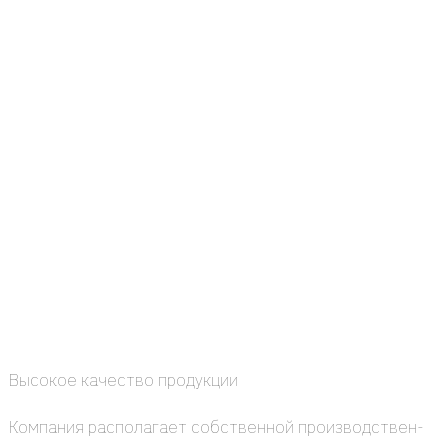
Высо­кое каче­ство про­дук­ции
Ком­па­ния рас­по­ла­га­ет соб­ствен­ной про­из­вод­ствен­