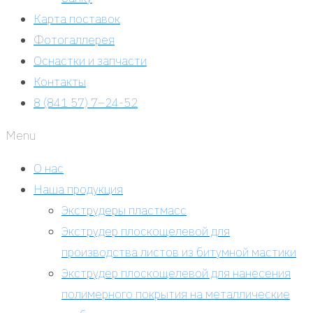
Карта поставок
Фотогаллерея
Оснастки и запчасти
Контакты
8 (841 57) 7–24-52
Menu
О нас
Наша продукция
Экструдеры пластмасс
Экструдер плоскощелевой для
производства листов из битумной мастики
Экструдер плоскощелевой для нанесения
полимерного покрытия на металлические