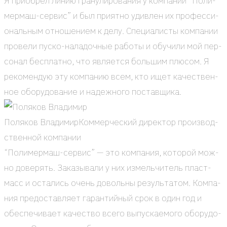
Я при­об­рел линию гра­ну­ли­ро­ва­ния у ком­па­нии “Поли­
мер­маш-сер­вис” и был при­ят­но удив­лен их про­фес­си­
о­наль­ным отно­ше­ни­ем к делу. Спе­ци­а­ли­сты ком­па­нии
про­ве­ли пуско-нала­доч­ные рабо­ты и обу­чи­ли мой пер­
со­нал бес­плат­но, что явля­ет­ся боль­шим плю­сом. Я
реко­мен­дую эту ком­па­нию всем, кто ищет каче­ствен­
ное обо­ру­до­ва­ние и надеж­но­го постав­щи­ка.
Поля­ков Вла­ди­мир
Ком­мер­че­ский дирек­тор про­из­вод­
ствен­ной ком­па­нии
“Поли­мер­маш-сер­вис” — это ком­па­ния, кото­рой мож­
но дове­рять. Зака­зы­ва­ли у них измель­чи­тель пласт­
масс и оста­лись очень доволь­ны резуль­та­том. Ком­па­
ния предо­став­ля­ет гаран­тий­ный срок в один год и
обес­пе­чи­ва­ет каче­ство все­го выпус­ка­е­мо­го обо­ру­до­