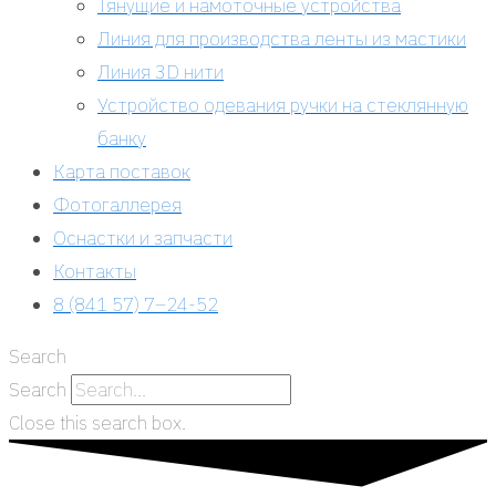
Тянущие и намоточные устройства
Линия для производства ленты из мастики
Линия 3D нити
Устройство одевания ручки на стеклянную
банку
Карта поставок
Фотогаллерея
Оснастки и запчасти
Контакты
8 (841 57) 7–24-52
Search
Search
Close this search box.