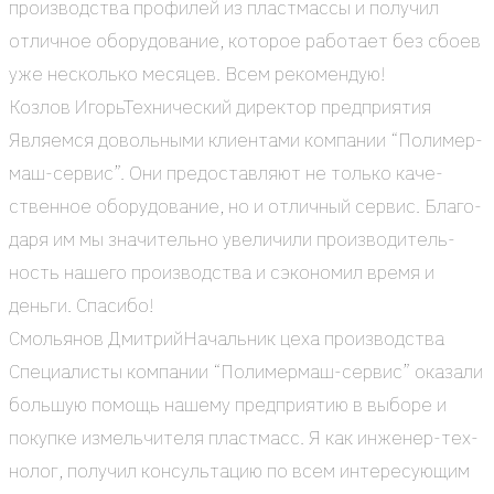
про­из­вод­ства про­фи­лей из пласт­мас­сы и полу­чил
отлич­ное обо­ру­до­ва­ние, кото­рое рабо­та­ет без сбо­ев
уже несколь­ко меся­цев. Всем реко­мен­дую!
Коз­лов Игорь
Тех­ни­че­ский дирек­тор пред­при­я­тия
Явля­ем­ся доволь­ны­ми кли­ен­та­ми ком­па­нии “Поли­мер­
маш-сер­вис”. Они предо­став­ля­ют не толь­ко каче­
ствен­ное обо­ру­до­ва­ние, но и отлич­ный сер­вис. Бла­го­
да­ря им мы зна­чи­тель­но уве­ли­чи­ли про­из­во­ди­тель­
ность наше­го про­из­вод­ства и сэко­но­мил вре­мя и
день­ги. Спа­си­бо!
Смо­лья­нов Дмит­рий
Началь­ник цеха про­из­вод­ства
Спе­ци­а­ли­сты ком­па­нии “Поли­мер­маш-сер­вис” ока­за­ли
боль­шую помощь наше­му пред­при­я­тию в выбо­ре и
покуп­ке измель­чи­те­ля пласт­масс. Я как инже­нер-тех­
но­лог, полу­чил кон­суль­та­цию по всем инте­ре­су­ю­щим