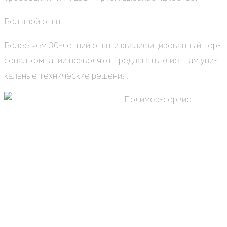
Боль­шой опыт
Более чем 30-лет­ний опыт и ква­ли­фи­ци­ро­ван­ный пер­
со­нал ком­па­нии поз­во­ля­ют пред­ла­гать кли­ен­там уни­
каль­ные тех­ни­че­ские реше­ния.