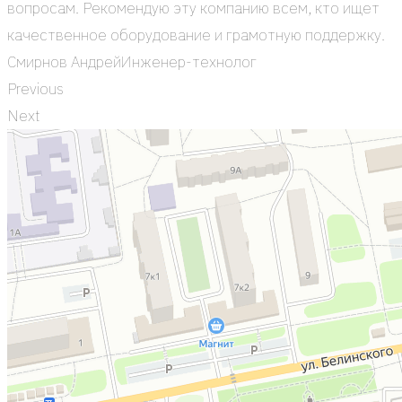
вопро­сам. Реко­мен­дую эту ком­па­нию всем, кто ищет
каче­ствен­ное обо­ру­до­ва­ние и гра­мот­ную под­держ­ку.
Смир­нов Андрей
Инже­нер-тех­но­лог
Previous
Next