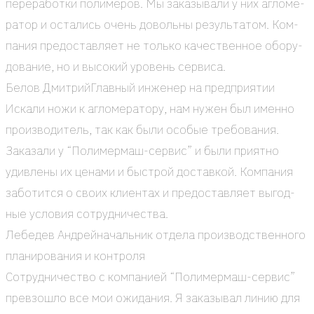
пере­ра­бот­ки поли­ме­ров. Мы зака­зы­ва­ли у них агло­ме­
ра­тор и оста­лись очень доволь­ны резуль­та­том. Ком­
па­ния предо­став­ля­ет не толь­ко каче­ствен­ное обо­ру­
до­ва­ние, но и высо­кий уро­вень сер­ви­са.
Белов Дмит­рий
Глав­ный инже­нер на пред­при­я­тии
Иска­ли ножи к агло­ме­ра­то­ру, нам нужен был имен­но
про­из­во­ди­тель, так как были осо­бые тре­бо­ва­ния.
Зака­за­ли у “Поли­мер­маш-сер­вис” и были при­ят­но
удив­ле­ны их цена­ми и быст­рой достав­кой. Ком­па­ния
забо­тит­ся о сво­их кли­ен­тах и предо­став­ля­ет выгод­
ные усло­вия сотруд­ни­че­ства.
Лебе­дев Андрей
началь­ник отде­ла про­из­вод­ствен­но­го
пла­ни­ро­ва­ния и кон­тро­ля
Сотруд­ни­че­ство с ком­па­ни­ей “Поли­мер­маш-сер­вис”
пре­взо­шло все мои ожи­да­ния. Я зака­зы­вал линию для