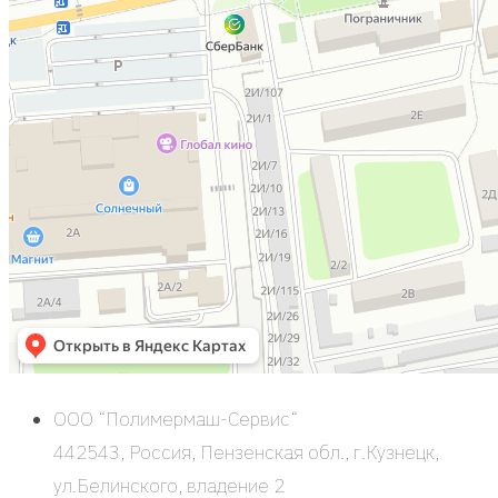
ООО “Поли­мер­маш-Сер­вис“
442543, Рос­сия, Пен­зен­ская обл., г.Кузнецк,
ул.Белинского, вла­де­ние 2