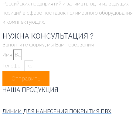
Рос­сий­ских пред­при­я­тий и зани­мать одни из веду­щих
пози­ций в сфе­ре поста­вок поли­мер­но­го обо­ру­до­ва­ния
и ком­плек­ту­ю­щих.
НУЖНА КОНСУЛЬТАЦИЯ ?
Запол­ни­те фор­му, мы Вам пере­зво­ним
Имя
Теле­фон
Отправить
НАША ПРОДУКЦИЯ
ЛИНИИ ДЛЯ НАНЕСЕНИЯ ПОКРЫТИЯ ПВХ