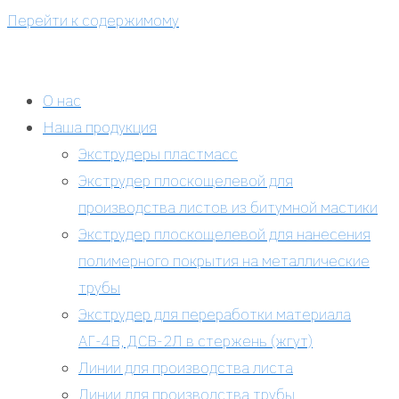
Перейти к содержимому
О нас
Наша продукция
Экструдеры пластмасс
Экструдер плоскощелевой для
производства листов из битумной мастики
Экструдер плоскощелевой для нанесения
полимерного покрытия на металлические
трубы
Экструдер для переработки материала
АГ-4В, ДСВ-2Л в стержень (жгут)
Линии для производства листа
Линии для производства трубы