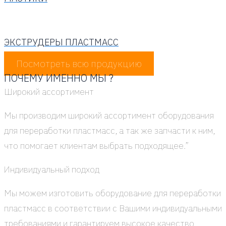
ЭКСТРУДЕРЫ ПЛАСТМАСС
Посмот­реть всю про­дук­цию
ПОЧЕМУ ИМЕННО МЫ ?
Широ­кий ассор­ти­мент
Мы про­из­во­дим широ­кий ассор­ти­мент обо­ру­до­ва­ния
для пере­ра­бот­ки пласт­масс, а так же зап­ча­сти к ним,
что помо­га­ет кли­ен­там выбрать под­хо­дя­щее.”
Инди­ви­ду­аль­ный под­ход
Мы можем изго­то­вить обо­ру­до­ва­ние для пере­ра­бот­ки
пласт­масс в соот­вет­ствии с Ваши­ми инди­ви­ду­аль­ны­ми
тре­бо­ва­ни­я­ми и гаран­ти­ру­ем высо­кое каче­ство.