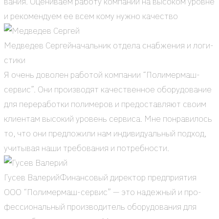
ва­ния. Оце­ни­ва­ем рабо­ту ком­па­нии на высо­ком уровне
и реко­мен­ду­ем ее всем кому нуж­но каче­ство
Мед­ве­дев Сер­гей
началь­ник отде­ла снаб­же­ния и логи­
сти­ки
Я очень дово­лен рабо­той ком­па­нии “Поли­мер­маш-
сер­вис”. Они про­из­во­дят каче­ствен­ное обо­ру­до­ва­ние
для пере­ра­бот­ки поли­ме­ров и предо­став­ля­ют сво­им
кли­ен­там высо­кий уро­вень сер­ви­са. Мне понра­ви­лось
то, что они пред­ло­жи­ли нам инди­ви­ду­аль­ный под­ход,
учи­ты­вая наши тре­бо­ва­ния и потреб­но­сти.
Гусев Вале­рий
Финан­со­вый дирек­тор пред­при­я­тия
ООО “Поли­мер­маш-сер­вис” — это надеж­ный и про­
фес­си­о­наль­ный про­из­во­ди­тель обо­ру­до­ва­ния для